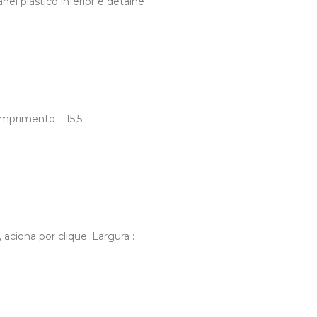
el plástico inferior e detalhe
omprimento : 15,5
aciona por clique. Largura :