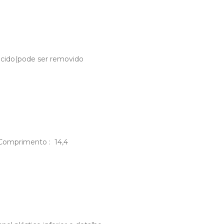
slúcido(pode ser removido
m Comprimento : 14,4