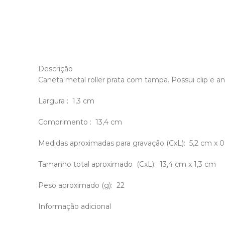
Descrição
Caneta metal roller prata com tampa. Possui clip 
Largura
: 1,3 cm
Comprimento
: 13,4 cm
Medidas aproximadas para gravação
(CxL): 5,2 cm x 
Tamanho total aproximado
(CxL): 13,4 cm x 1,3 cm
Peso aproximado
(g): 22
Informação adicional