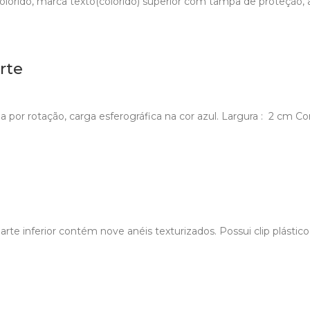
lorido, marca texto(colorido) superior com tampa de proteção, an
rte
a por rotação, carga esferográfica na cor azul. Largura : 2 cm C
e inferior contém nove anéis texturizados. Possui clip plástico, 