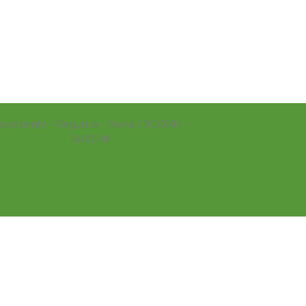
xpediente - Segunda - Sexta / 9:00AM -
18:00PM