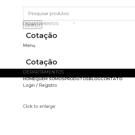
DEPARTAMENTOS
Search
Cotação
Menu
Cotação
DEPARTAMENTOS
HOME
QUEM SOMOS
PRODUTOS
BLOG
CONTATO
Login / Registro
Click to enlarge