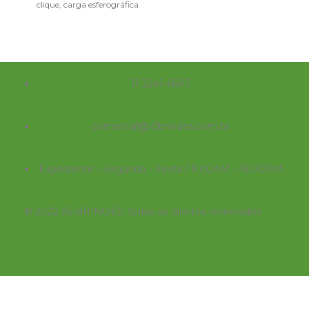
clique, carga esferográfica
emborrachado com relevo.
na cor azul. Largura : 1,3
Aciona
cm
11 2241-6697
comercial@x5brindes.com.br
Expediente - Segunda - Sexta / 9:00AM - 18:00PM
© 2022 X5 BRINDES Todos os direitos reservados