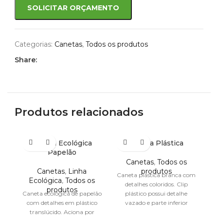
SOLICITAR ORÇAMENTO
Categorias:
Canetas
,
Todos os produtos
Share:
Produtos relacionados
Caneta Ecológica
Caneta Plástica
C
Papelão
Canetas
,
Todos os
Canetas
,
Linha
produtos
Caneta plástica branca com
Ecológica
,
Todos os
detalhes coloridos. Clip
C
produtos
Caneta ecológica de papelão
plástico possui detalhe
com detalhes em plástico
vazado e parte inferior
translúcido. Aciona por
possui detalhe
te