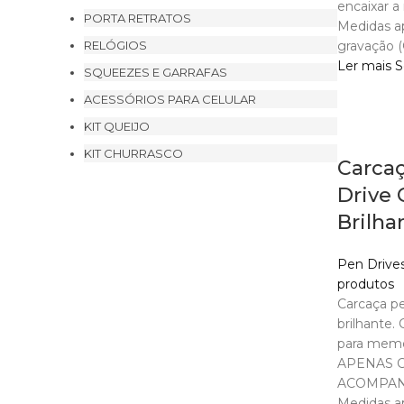
encaixar 
PORTA RETRATOS
Medidas a
RELÓGIOS
gravação (
Ler mais
S
SQUEEZES E GARRAFAS
ACESSÓRIOS PARA CELULAR
KIT QUEIJO
KIT CHURRASCO
Carca
Drive 
Brilha
Pen Drive
produtos
Carcaça pe
brilhante.
para memó
APENAS 
ACOMPAN
Medidas a