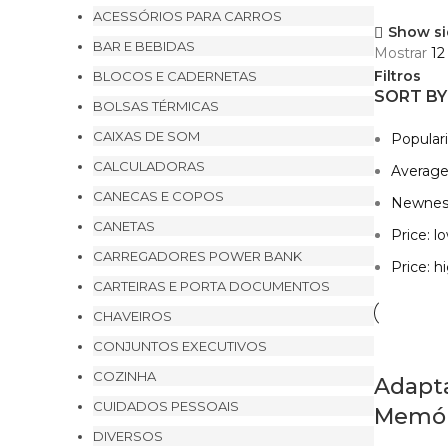
ACESSÓRIOS PARA CARROS
Show si
BAR E BEBIDAS
Mostrar
1
Filtros
BLOCOS E CADERNETAS
SORT BY
BOLSAS TÉRMICAS
CAIXAS DE SOM
Populari
CALCULADORAS
Average
CANECAS E COPOS
Newnes
CANETAS
Price: l
CARREGADORES POWER BANK
Price: h
CARTEIRAS E PORTA DOCUMENTOS
CHAVEIROS
CONJUNTOS EXECUTIVOS
COZINHA
Adapt
CUIDADOS PESSOAIS
Memór
DIVERSOS