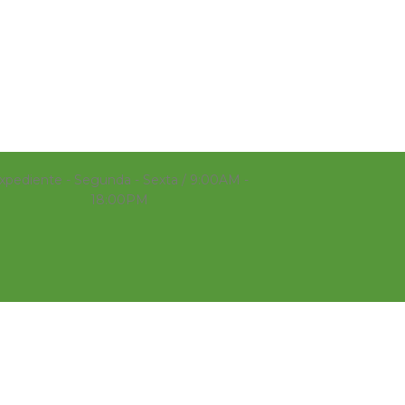
xpediente - Segunda - Sexta / 9:00AM -
18:00PM