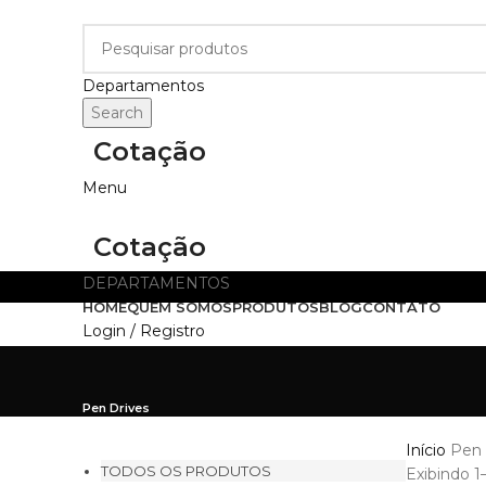
Departamentos
Search
Cotação
Menu
Cotação
DEPARTAMENTOS
HOME
QUEM SOMOS
PRODUTOS
BLOG
CONTATO
Login / Registro
Pen Drives
Início
Pen 
TODOS OS PRODUTOS
Exibindo 1