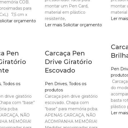
a memória COB.
montar um Pen Card,
montar 
proximadas para
material em plástico
material
CxL): 7,5 cm x
resistente,
Ler mais
olicitar orçamento
Ler mais
Solicitar orçamento
Carca
ça Pen
Carcaça Pen
Brilh
Giratório
Drive Giratório
Pen Dri
nte
Escovado
produto
Carcaça 
s
,
Todos os
Pen Drives
,
Todos os
do model
produtos
acompan
n drive giratório
Carcaça pen drive giratório
basta ro
 Chapa com “base”
escovado. Chapa com
plástico
ria pcba.
“base” para memória pcba.
Ler mais
CARCAÇA, NÃO
APENAS CARCAÇA, NÃO
HA MEMÓRIA!
ACOMPANHA MEMÓRIA!
proximadas para
Medidas aproximadas para