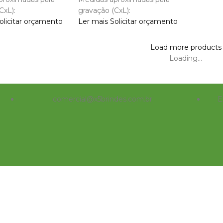
CxL):
gravação (CxL):
olicitar orçamento
Ler mais
Solicitar orçamento
Load more products
Loading...
comercial@x5brindes.com.br
E