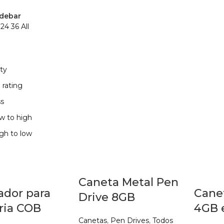
debar
2
24
36
All
ty
 rating
s
ow to high
igh to low
Caneta Metal Pen
ador para
Cane
Drive 8GB
ia COB
4GB 
Canetas
,
Pen Drives
,
Todos