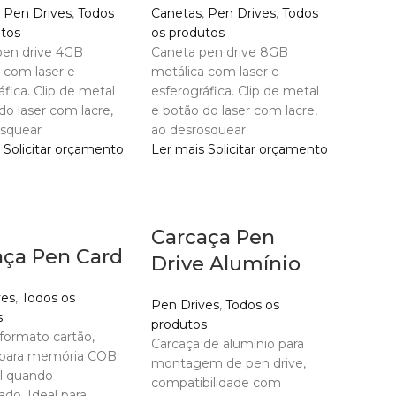
,
Pen Drives
,
Todos
Canetas
,
Pen Drives
,
Todos
utos
os produtos
pen drive 4GB
Caneta pen drive 8GB
 com laser e
metálica com laser e
áfica. Clip de metal
esferográfica. Clip de metal
do laser com lacre,
e botão do laser com lacre,
osquear
ao desrosquear
Solicitar orçamento
Ler mais
Solicitar orçamento
Carcaça Pen
aça Pen Card
Drive Alumínio
ves
,
Todos os
Pen Drives
,
Todos os
s
produtos
formato cartão,
Carcaça de alumínio para
 para memória COB
montagem de pen drive,
el quando
compatibilidade com
ado. Ideal para