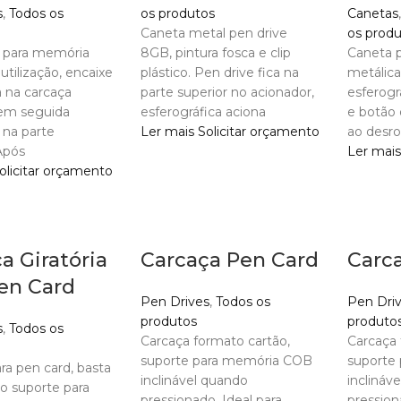
s
,
Todos os
os produtos
Canetas
Caneta metal pen drive
os prod
 para memória
8GB, pintura fosca e clip
Caneta 
utilização, encaixe
plástico. Pen drive fica na
metálica
 na carcaça
parte superior no acionador,
esferogr
 em seguida
esferográfica aciona
e botão 
 na parte
Ler mais
Solicitar orçamento
ao desr
Após
Ler mais
olicitar orçamento
a Giratória
Carcaça Pen Card
Carc
en Card
Pen Drives
,
Todos os
Pen Dri
produtos
produto
s
,
Todos os
Carcaça formato cartão,
Carcaça 
suporte para memória COB
suporte
ra pen card, basta
inclinável quando
inclináv
 o suporte para
pressionado. Ideal para
pression