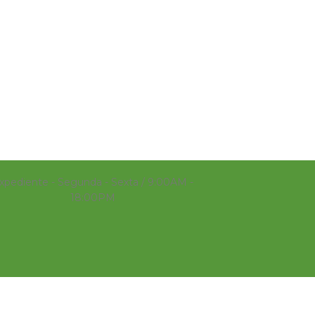
xpediente - Segunda - Sexta / 9:00AM -
18:00PM