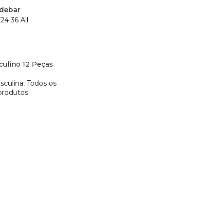
debar
2
24
36
All
culino 12 Peças
sculina
,
Todos os
produtos