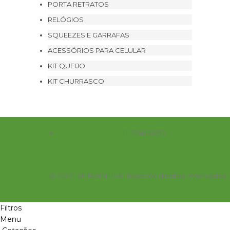
PORTA RETRATOS
RELÓGIOS
SQUEEZES E GARRAFAS
ACESSÓRIOS PARA CELULAR
KIT QUEIJO
KIT CHURRASCO
11 2241-6697
© 2022 X5 BRINDES Todos os direitos reservados
Filtros
Menu