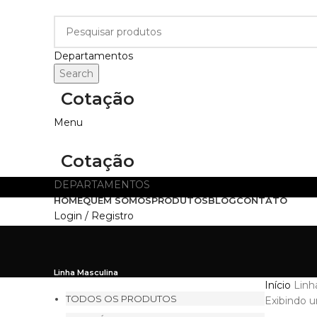
Departamentos
Search
Cotação
Menu
Cotação
DEPARTAMENTOS
HOME
QUEM SOMOS
PRODUTOS
BLOG
CONTATO
Login / Registro
Linha Masculina
Início
Linh
TODOS OS PRODUTOS
Exibindo u