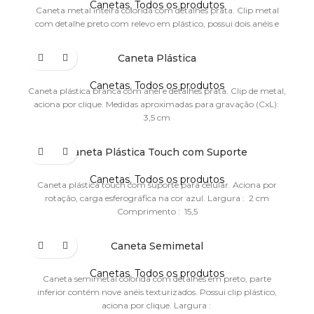
Canetas
,
Todos os produtos
Caneta metal inteira colorida com detalhes prata. Clip metal
com detalhe preto com relevo em plástico, possui dois anéis e
Caneta Plástica
Canetas
,
Todos os produtos
Caneta plástica branca com anel e detalhes prata. Clip de metal,
aciona por clique. Medidas aproximadas para gravação (CxL):
3,5 cm
Caneta Plástica Touch com Suporte
Canetas
,
Todos os produtos
Caneta plástica touch com suporte para celular. Aciona por
rotação, carga esferográfica na cor azul. Largura : 2 cm
Comprimento : 15,5
Caneta Semimetal
Canetas
,
Todos os produtos
Caneta semimetal colorida com detalhes em preto, parte
inferior contém nove anéis texturizados. Possui clip plástico,
aciona por clique. Largura :