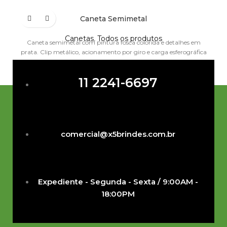
Caneta Semimetal
Canetas
,
Todos os produtos
Caneta semimetal com pintura fosca colorida e detalhes em
prata. Clip metálico, acionamento por giro e carga esferográfica
azul. Largura :
11 2241-6697
comercial@x5brindes.com.br
Expediente - Segunda - Sexta / 9:00AM -
18:00PM