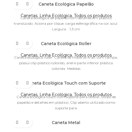
Caneta Ecológica Papelão
Canetas
,
Linha Ecológica
,
Todos os produtos
Caneta ecológica de papelão com detalhes em plástico
translúcido. Aciona por clique, carga esferográfica na cor azul.
Largura : 1,3 cm
Caneta Ecológica Roller
Canetas
,
Linha Ecológica
,
Todos os produtos
Caneta ecológica roller. Caneta de material kraft com tampa,
possui clip plástico colorido, anel e parte inferior plástica
colorida. Medidas
Caneta Ecológica Touch com Suporte
Canetas
,
Linha Ecológica
,
Todos os produtos
Caneta ecológica touch com suporte para celular, corpo de
papelão e detalhes em plástico. Clip aberto utilizado como
suporte para
Caneta Metal