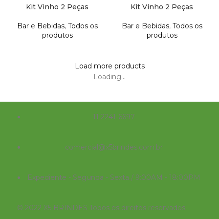
Kit Vinho 2 Peças
Kit Vinho 2 Peças
Bar e Bebidas
,
Todos os
Bar e Bebidas
,
Todos os
produtos
produtos
Load more products
Loading...
11 2241-6697
comercial@x5brindes.com.br
Expediente - Segunda - Sexta / 9:00AM - 18:00PM
© 2022 X5 BRINDES Todos os direitos reservados