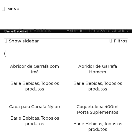
MENU
Início
Bar e Bebidas
Exibindo 1–12 de 33 resultados
Bar e Bebidas
Show sidebar
Filtros
Abridor de Garrafa com
Abridor de Garrafa
Imã
Homem
Bar e Bebidas
,
Todos os
Bar e Bebidas
,
Todos os
produtos
produtos
Capa para Garrafa Nylon
Coqueteleira 400ml
Porta Suplementos
Bar e Bebidas
,
Todos os
produtos
Bar e Bebidas
,
Todos os
produtos