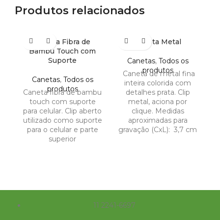
Produtos relacionados
Caneta Fibra de
Caneta Metal
Bambu Touch com
Suporte
Canetas
,
Todos os
produtos
Caneta de metal fina
C
Canetas
,
Todos os
inteira colorida com
produtos
Caneta fibra de bambu
detalhes prata. Clip
touch com suporte
metal, aciona por
para celular. Clip aberto
clique. Medidas
utilizado como suporte
aproximadas para
para o celular e parte
gravação (CxL): 3,7 cm
superior
11 2241-6697