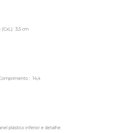
 (CxL): 3,5 cm
m Comprimento : 14,4
el plástico inferior e detalhe