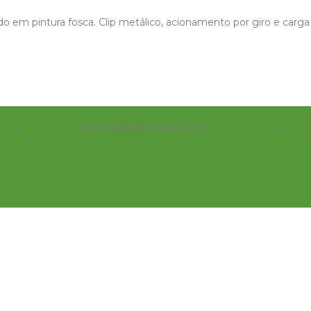
 em pintura fosca. Clip metálico, acionamento por giro e carga e
comercial@x5brindes.com.br
E