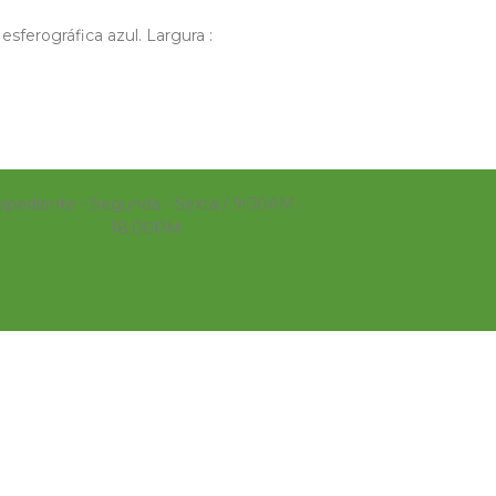
sferográfica azul. Largura :
xpediente - Segunda - Sexta / 9:00AM -
18:00PM