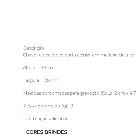
Descrição
Chaveiro ecológico porta celular em madeira clara c
Altura
: 11,5 cm
Largura
: 2,8 cm
Medidas aproximadas para gravação
(CxL): 2 cm x 4,
Peso aproximado
(g): 8
Informação adicional
CORES BRINDES