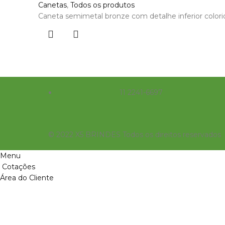
Canetas
,
Todos os produtos
Caneta semimetal bronze com detalhe inferior colorido
11 2241-6697
© 2022 X5 BRINDES Todos os direitos reservados
Menu
Cotações
Área do Cliente