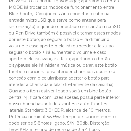
POWER a caixinha irá ligar/desligar; apertando o botão
MODE irá trocar os modos de funcionamento entre
Bluethooth, Rádio(necessário conectar o cabo na
entrada microUSB que serve como antena para
sintonização) e quando conectado um cartão microSD
ou Pen Drive também é possível alternar estes modos
por este botão; ao segurar o botão – irá diminuir o
volume e caso aperte-o ele irá retroceder a faixa; ao
segurar o botão + irá aumentar o volume e caso
aperte-o ele irá avançar a faixa; apertando o botão
play/pause ele irá iniciar a música ou parar, este botão
também funciona para atender chamadas durante a
conexão com o celular(basta apertar o botão para
atender a chamada e falar diretamente da caixinha).
Quando o item estiver ligado soará um bipe botão
central >|| ficará com luzes acesas, possui parte inferior
possui borrachas anti deslizantes e auto-falantes
laterais. Standard: 3.0+EDR, alcance de 10 metros,
Potência nominal: 5w+5w, tempo de funcionamento
pode ser de 5-8horas ligado, S/N: 80db, Distorção:
1%w1KHz e tempo de recarga de 3 à 4 horas.