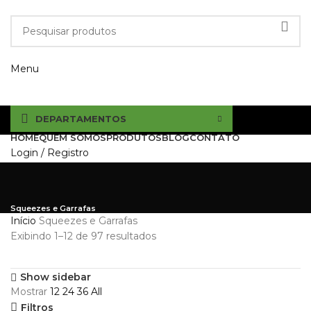
Menu
DEPARTAMENTOS
HOME
QUEM SOMOS
PRODUTOS
BLOG
CONTATO
Login / Registro
Squeezes e Garrafas
Início
Squeezes e Garrafas
Exibindo 1–12 de 97 resultados
Show sidebar
Mostrar
12
24
36
All
Filtros