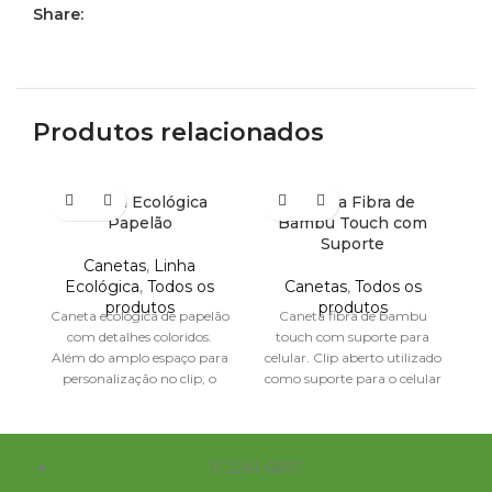
Share:
Produtos relacionados
Caneta Ecológica
Caneta Fibra de
Papelão
Bambu Touch com
Suporte
Canetas
,
Linha
Ecológica
,
Todos os
Canetas
,
Todos os
produtos
produtos
Caneta ecológica de papelão
Caneta fibra de bambu
tr
com detalhes coloridos.
touch com suporte para
re
Além do amplo espaço para
celular. Clip aberto utilizado
personalização no clip, o
como suporte para o celular
mesmo pode facilmente ser
e parte superior
11 2241-6697