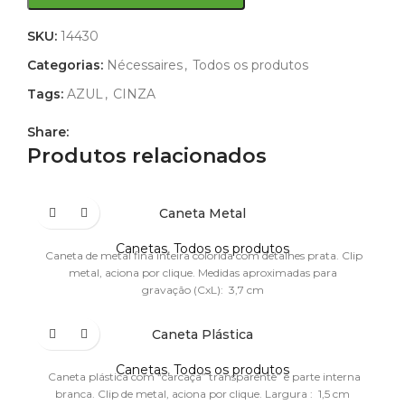
SKU:
14430
Categorias:
Nécessaires
,
Todos os produtos
Tags:
AZUL
,
CINZA
Share:
Produtos relacionados
Caneta Metal
Canetas
,
Todos os produtos
Caneta de metal fina inteira colorida com detalhes prata. Clip
metal, aciona por clique. Medidas aproximadas para
gravação (CxL): 3,7 cm
Caneta Plástica
Canetas
,
Todos os produtos
Caneta plástica com “carcaça” transparente” e parte interna
branca. Clip de metal, aciona por clique. Largura : 1,5 cm