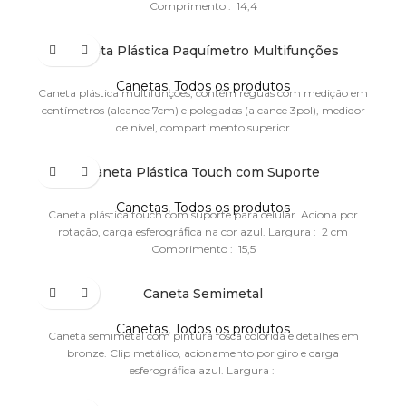
Comprimento : 14,4
Caneta Plástica Paquímetro Multifunções
Canetas
,
Todos os produtos
Caneta plástica multifunções, contém réguas com medição em
centímetros (alcance 7cm) e polegadas (alcance 3pol), medidor
de nível, compartimento superior
Caneta Plástica Touch com Suporte
Canetas
,
Todos os produtos
Caneta plástica touch com suporte para celular. Aciona por
rotação, carga esferográfica na cor azul. Largura : 2 cm
Comprimento : 15,5
Caneta Semimetal
Canetas
,
Todos os produtos
Caneta semimetal com pintura fosca colorida e detalhes em
bronze. Clip metálico, acionamento por giro e carga
esferográfica azul. Largura :