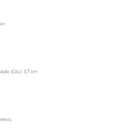
ior
vação (CxL): 3,7 cm
relevo.