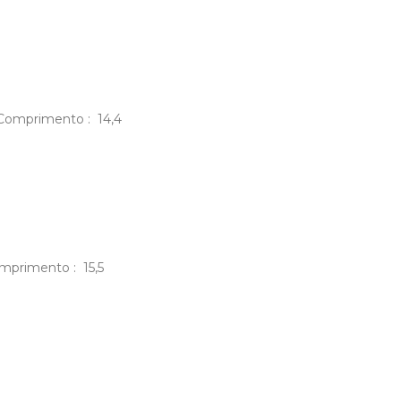
m Comprimento : 14,4
omprimento : 15,5