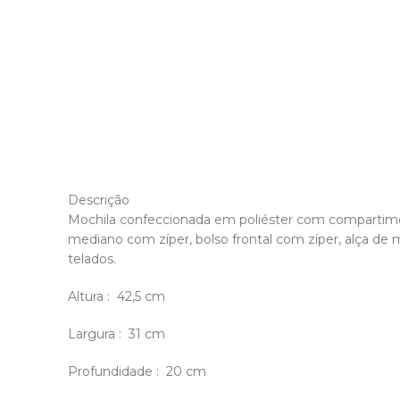
Descrição
Mochila confeccionada em poliéster com compartim
mediano com zíper, bolso frontal com zíper, alça de 
telados.
Altura
: 42,5 cm
Largura
: 31 cm
Profundidade
: 20 cm