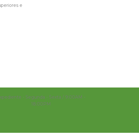
uperiores e
xpediente - Segunda - Sexta / 9:00AM -
18:00PM