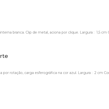
nterna branca. Clip de metal, aciona por clique. Largura : 1,5 c
rte
a por rotação, carga esferográfica na cor azul. Largura : 2 cm C