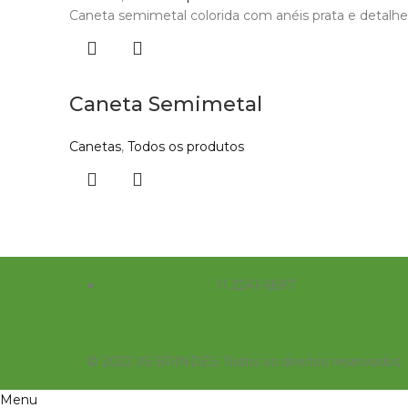
Caneta semimetal colorida com anéis prata e detalhes 
Caneta Semimetal
Canetas
,
Todos os produtos
11 2241-6697
© 2022 X5 BRINDES Todos os direitos reservados
Menu