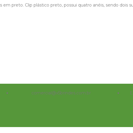
em preto. Clip plástico preto, possui quatro anéis, sendo dois s
comercial@x5brindes.com.br
E