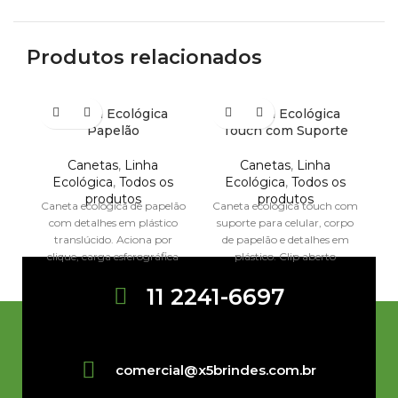
Produtos relacionados
Caneta Ecológica
Caneta Ecológica
Papelão
Touch com Suporte
Canetas
,
Linha
Canetas
,
Linha
Ca
Ecológica
,
Todos os
Ecológica
,
Todos os
an
produtos
produtos
Caneta ecológica de papelão
Caneta ecológica touch com
com detalhes em plástico
suporte para celular, corpo
M
translúcido. Aciona por
de papelão e detalhes em
clique, carga esferográfica
plástico. Clip aberto
na cor azul. Largura : 1,3
utilizado como suporte para
cm
11 2241-6697
comercial@x5brindes.com.br