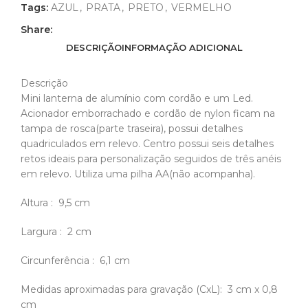
Tags:
AZUL
,
PRATA
,
PRETO
,
VERMELHO
Share:
DESCRIÇÃO
INFORMAÇÃO ADICIONAL
Descrição
Mini lanterna de alumínio com cordão e um Led.
Acionador emborrachado e cordão de nylon ficam na
tampa de rosca(parte traseira), possui detalhes
quadriculados em relevo. Centro possui seis detalhes
retos ideais para personalização seguidos de três anéis
em relevo. Utiliza uma pilha AA(não acompanha).
Altura
: 9,5 cm
Largura
: 2 cm
Circunferência
: 6,1 cm
Medidas aproximadas para gravação
(CxL): 3 cm x 0,8
cm