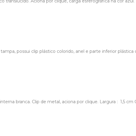
translúcido. Aciona por clique, carga esferográfica na cor azul. 
ampa, possui clip plástico colorido, anel e parte inferior plástica
nterna branca. Clip de metal, aciona por clique. Largura : 1,5 c