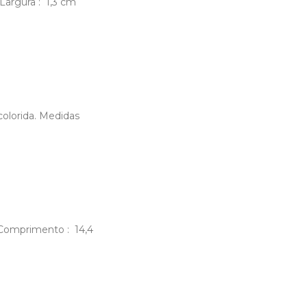
Largura : 1,3 cm
 colorida. Medidas
m Comprimento : 14,4