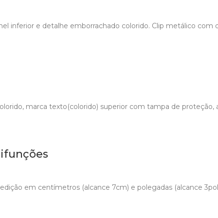
el inferior e detalhe emborrachado colorido. Clip metálico com
lorido, marca texto(colorido) superior com tampa de proteção, an
tifunções
dição em centímetros (alcance 7cm) e polegadas (alcance 3pol)