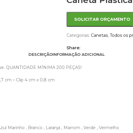
Caneta Plástica
SOLICITAR ORÇAMENTO
Categorias:
Canetas
,
Todos os p
Share:
DESCRIÇÃO
INFORMAÇÃO ADICIONAL
r clique. QUANTIDADE MÍNIMA 200 PEÇAS!
,7 cm – Clip 4 cm x 0,8 cm
zul Marinho
,
Branco
,
Laranja
,
Marrom
,
Verde
,
Vermelho