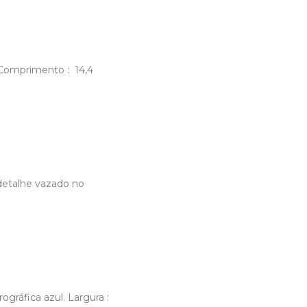
m Comprimento : 14,4
 detalhe vazado no
ográfica azul. Largura :