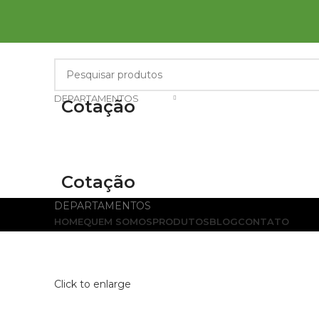
DEPARTAMENTOS
Cotação
Cotação
DEPARTAMENTOS
HOME
QUEM SOMOS
PRODUTOS
BLOG
CONTATO
Click to enlarge