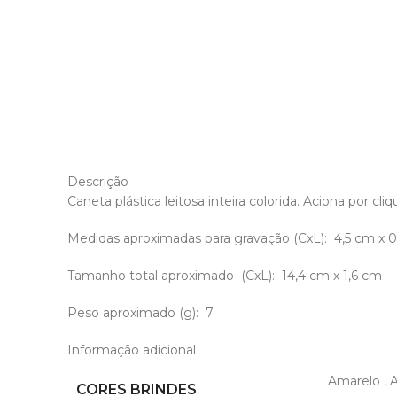
Descrição
Caneta plástica leitosa inteira colorida. Aciona po
Medidas aproximadas para gravação
(CxL): 4,5 cm x 0
Tamanho total aproximado
(CxL): 14,4 cm x 1,6 cm
Peso aproximado
(g): 7
Informação adicional
Amarelo
,
A
CORES BRINDES