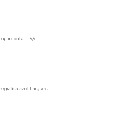
omprimento : 15,5
ográfica azul. Largura :