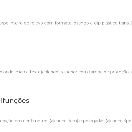
 Corpo inteiro de relevo com formato losango e clip plástico tran
lorido, marca texto(colorido) superior com tampa de proteção, an
tifunções
dição em centímetros (alcance 7cm) e polegadas (alcance 3pol)