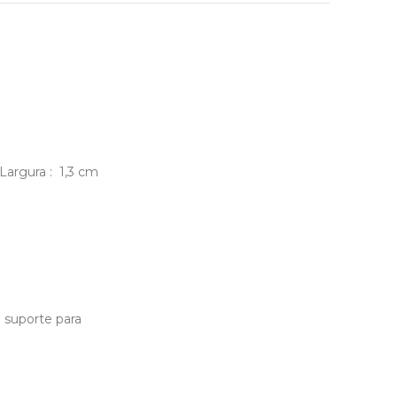
Largura : 1,3 cm
o suporte para