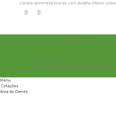
Caneta semimetal bronze com detalhe inferior colorido
11 2241-6697
© 2022 X5 BRINDES Todos os direitos reservados
Menu
Cotações
Área do Cliente