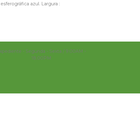
sferográfica azul. Largura :
xpediente - Segunda - Sexta / 9:00AM -
18:00PM