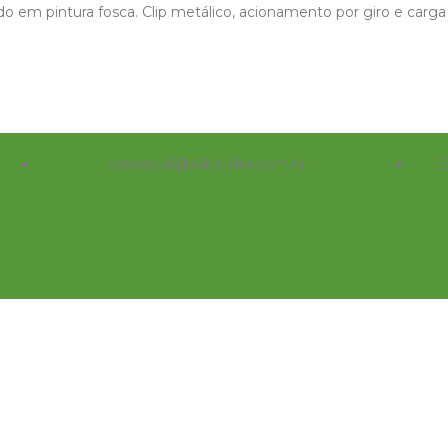
 em pintura fosca. Clip metálico, acionamento por giro e carga e
comercial@x5brindes.com.br
E