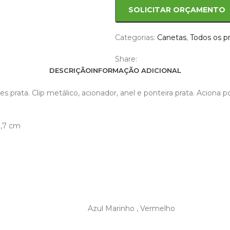
SOLICITAR ORÇAMENTO
Categorias:
Canetas
,
Todos os p
Share:
DESCRIÇÃO
INFORMAÇÃO ADICIONAL
hes prata. Clip metálico, acionador, anel e ponteira prata. Ac
0,7 cm
Azul Marinho
,
Vermelho