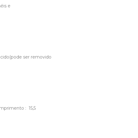
éis e
slúcido(pode ser removido
omprimento : 15,5