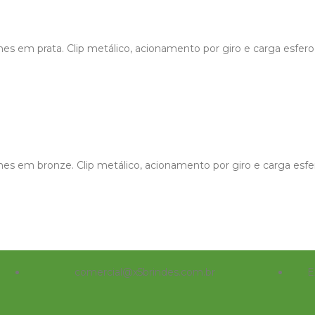
es em prata. Clip metálico, acionamento por giro e carga esferog
es em bronze. Clip metálico, acionamento por giro e carga esfer
comercial@x5brindes.com.br
E