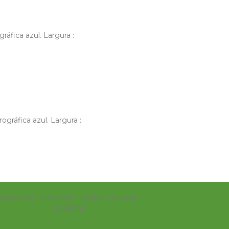
ráfica azul. Largura :
ográfica azul. Largura :
xpediente - Segunda - Sexta / 9:00AM -
18:00PM