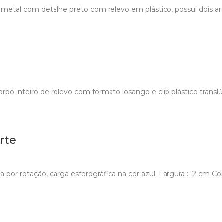
p metal com detalhe preto com relevo em plástico, possui dois an
 Corpo inteiro de relevo com formato losango e clip plástico tran
rte
a por rotação, carga esferográfica na cor azul. Largura : 2 cm C