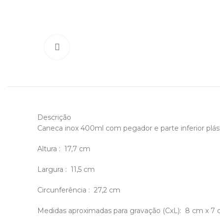
Click to enlarge
Descrição
Caneca inox 400ml com pegador e parte inferior plás
Altura
: 17,7 cm
Largura
: 11,5 cm
Circunferência
: 27,2 cm
Medidas aproximadas para gravação
(CxL): 8 cm x 7