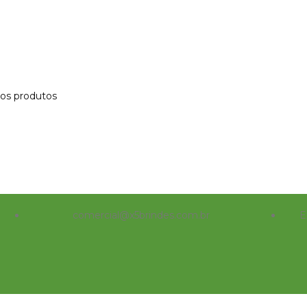
 os produtos
comercial@x5brindes.com.br
E