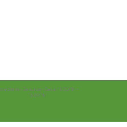
xpediente - Segunda - Sexta / 9:00AM -
18:00PM