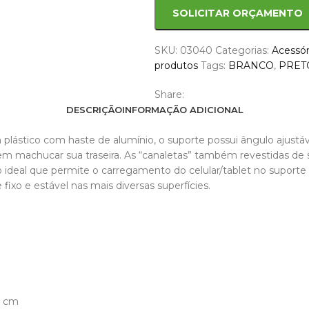
SOLICITAR ORÇAMENTO
SKU:
03040
Categorias:
Acessór
produtos
Tags:
BRANCO
,
PRET
Share:
DESCRIÇÃO
INFORMAÇÃO ADICIONAL
m plástico com haste de alumínio, o suporte possui ângulo ajustáv
 sem machucar sua traseira. As “canaletas” também revestidas de
 ideal que permite o carregamento do celular/tablet no suporte
fixo e estável nas mais diversas superfícies.
3 cm