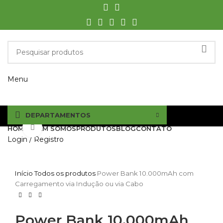
Menu
DEPARTAMENTOS
Click to enlarge
HOME
QUEM SOMOS
PRODUTOS
BLOG
CONTATO
Login / Registro
Início
Todos os produtos
Power Bank 10.000mAh com
Carregamento via Indução ou via Cabo
Power Bank 10.000mAh