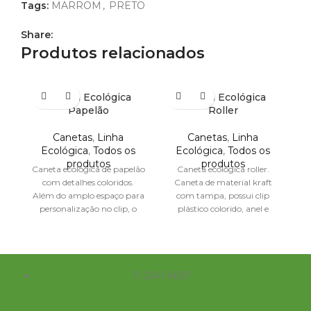
Tags:
MARROM
,
PRETO
Share:
Produtos relacionados
Caneta Ecológica
Caneta Ecológica
Papelão
Roller
Canetas
,
Linha
Canetas
,
Linha
Ecológica
,
Todos os
Ecológica
,
Todos os
produtos
produtos
Caneta ecológica de papelão
Caneta ecológica roller.
com detalhes coloridos.
Caneta de material kraft
Além do amplo espaço para
com tampa, possui clip
ce
personalização no clip, o
plástico colorido, anel e
co
mesmo pode facilmente ser
parte inferior plástica
colorida. Medidas
11 2241-6697