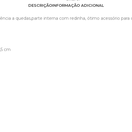
DESCRIÇÃO
INFORMAÇÃO ADICIONAL
ncia a quedas,parte interna com redinha, ótimo acessório para c
4,5 cm