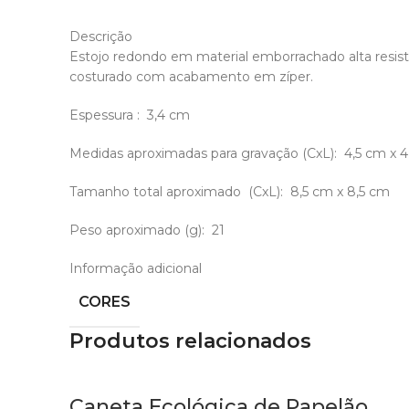
Descrição
Estojo redondo em material emborrachado alta resistê
costurado com acabamento em zíper.
Espessura
: 3,4 cm
Medidas aproximadas para gravação
(CxL): 4,5 cm x 
Tamanho total aproximado
(CxL): 8,5 cm x 8,5 cm
Peso aproximado
(g): 21
Informação adicional
CORES
Produtos relacionados
Caneta Ecológica de Papelão