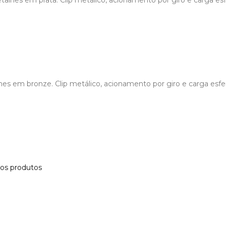
alhes em prata. Clip metálico, acionamento por giro e carga esfe
es em bronze. Clip metálico, acionamento por giro e carga esfer
 os produtos