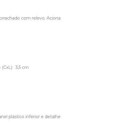
mborrachado com relevo. Aciona
 (CxL): 3,5 cm
el plástico inferior e detalhe