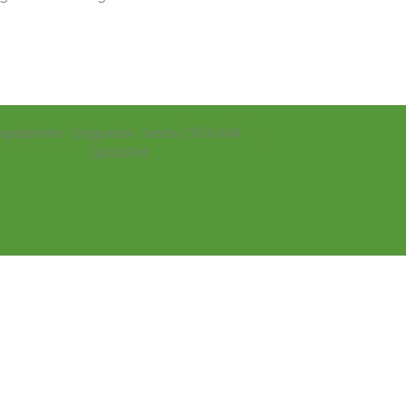
xpediente - Segunda - Sexta / 9:00AM -
18:00PM