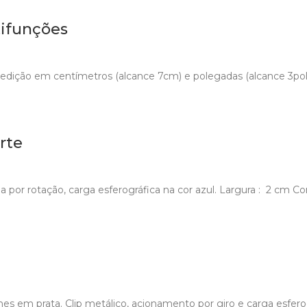
tifunções
dição em centímetros (alcance 7cm) e polegadas (alcance 3pol)
rte
a por rotação, carga esferográfica na cor azul. Largura : 2 cm C
es em prata. Clip metálico, acionamento por giro e carga esferog