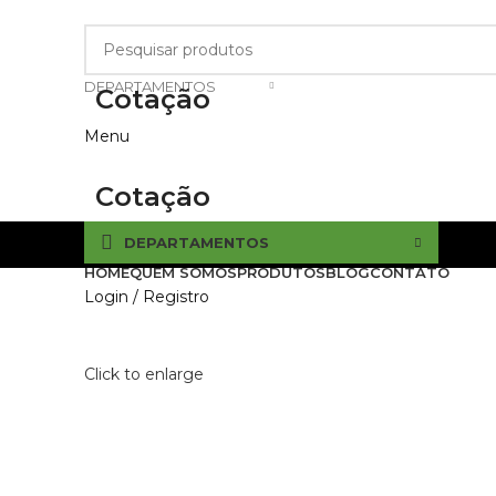
DEPARTAMENTOS
Cotação
Menu
Cotação
DEPARTAMENTOS
HOME
QUEM SOMOS
PRODUTOS
BLOG
CONTATO
Login / Registro
Click to enlarge