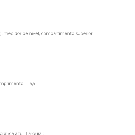
, medidor de nível, compartimento superior
omprimento : 15,5
ráfica azul. Largura :