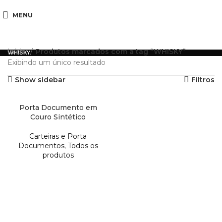
MENU
Início
Produtos marcados com a tag “WHISKY”
WHISKY
Exibindo um único resultado
Show sidebar
Filtros
Porta Documento em
Couro Sintético
Carteiras e Porta
Documentos
,
Todos os
produtos