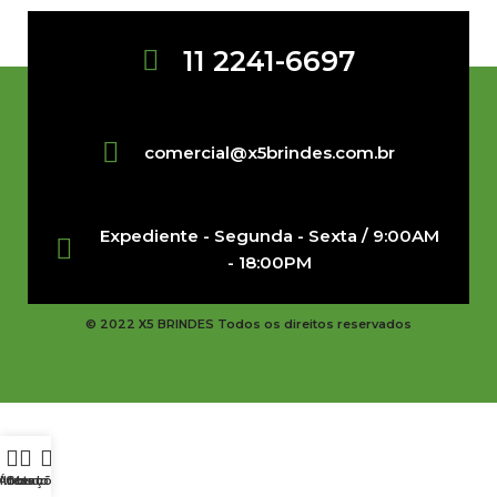
11 2241-6697
comercial@x5brindes.com.br
Expediente - Segunda - Sexta / 9:00AM
- 18:00PM
© 2022 X5 BRINDES Todos os direitos reservados
iltros
Área do Cliente
Cotações
Menu